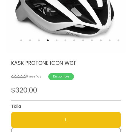
KASK PROTONE ICON WG11
0 reseñas
Disponible
$
320.00
Talla
L