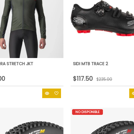
RA STRETCH JKT
SIDI MTB TRACE 2
00
$117.50
$
235.00
NO DISPONIBLE