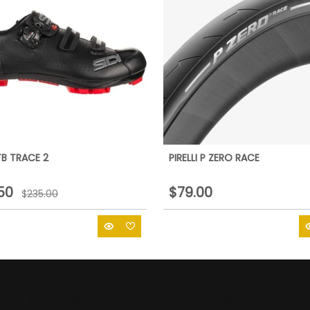
TB TRACE 2
PIRELLI P ZERO RACE
.50
$79.00
$
235.00
Información
Servicio al cliente
Da