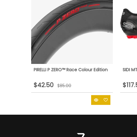
PIRELLI P ZERO™ Race Colour Edition
SIDI M
$42.50
$117
$
85.00