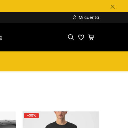
Mi cuenta
og
-30%