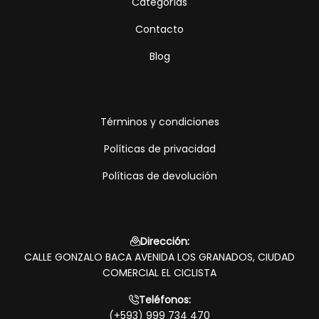
Categorías
ROCKYMOUNTS
Contacto
SANTAMADRE
Blog
SHIMANO
Servicio al cliente
Términos y condiciones
SIDI
Políticas de privacidad
SKRATCH LABS
Políticas de devolución
SPECIALIZED
Datos de contacto
SRAM
Dirección:
CALLE GONZALO BACA AVENIDA LOS GRANADOS, CIUDAD
SUAREZ
COMERCIAL EL CICLISTA
TAILWIND
Teléfonos:
(+593) 999 734 470