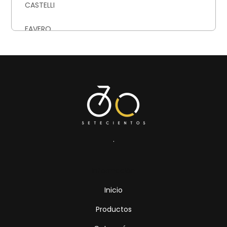
CASTELLI
FAVERO
GARMIN
HAMMER NUTRITION
KOO
KUAT
.
MAGENE
Información
NEVER SECOND
Inicio
PIRELLI
Productos
PRECISION FUEL